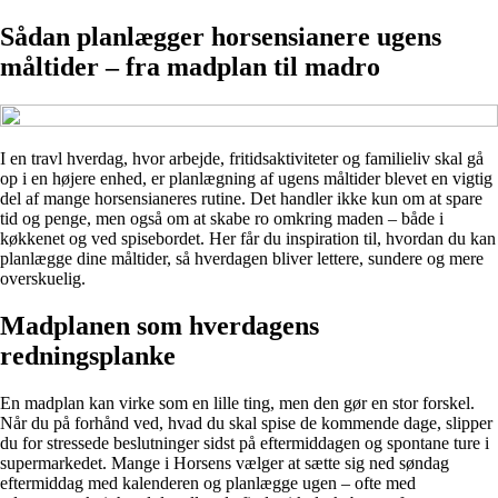
Sådan planlægger horsensianere ugens
måltider – fra madplan til madro
I en travl hverdag, hvor arbejde, fritidsaktiviteter og familieliv skal gå
op i en højere enhed, er planlægning af ugens måltider blevet en vigtig
del af mange horsensianeres rutine. Det handler ikke kun om at spare
tid og penge, men også om at skabe ro omkring maden – både i
køkkenet og ved spisebordet. Her får du inspiration til, hvordan du kan
planlægge dine måltider, så hverdagen bliver lettere, sundere og mere
overskuelig.
Madplanen som hverdagens
redningsplanke
En madplan kan virke som en lille ting, men den gør en stor forskel.
Når du på forhånd ved, hvad du skal spise de kommende dage, slipper
du for stressede beslutninger sidst på eftermiddagen og spontane ture i
supermarkedet. Mange i Horsens vælger at sætte sig ned søndag
eftermiddag med kalenderen og planlægge ugen – ofte med