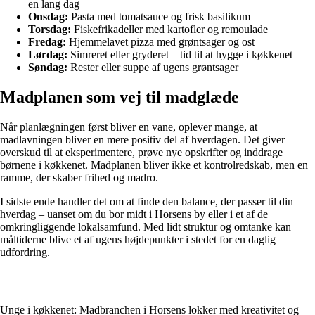
en lang dag
Onsdag:
Pasta med tomatsauce og frisk basilikum
Torsdag:
Fiskefrikadeller med kartofler og remoulade
Fredag:
Hjemmelavet pizza med grøntsager og ost
Lørdag:
Simreret eller gryderet – tid til at hygge i køkkenet
Søndag:
Rester eller suppe af ugens grøntsager
Madplanen som vej til madglæde
Når planlægningen først bliver en vane, oplever mange, at
madlavningen bliver en mere positiv del af hverdagen. Det giver
overskud til at eksperimentere, prøve nye opskrifter og inddrage
børnene i køkkenet. Madplanen bliver ikke et kontrolredskab, men en
ramme, der skaber frihed og madro.
I sidste ende handler det om at finde den balance, der passer til din
hverdag – uanset om du bor midt i Horsens by eller i et af de
omkringliggende lokalsamfund. Med lidt struktur og omtanke kan
måltiderne blive et af ugens højdepunkter i stedet for en daglig
udfordring.
Unge i køkkenet: Madbranchen i Horsens lokker med kreativitet og