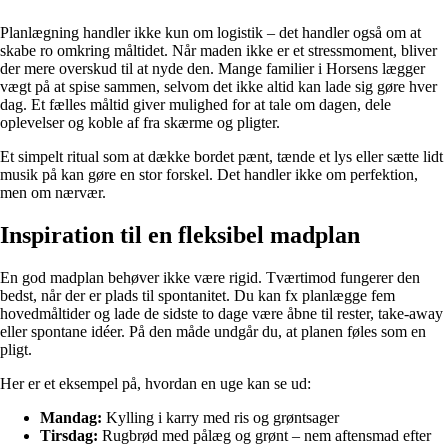
Planlægning handler ikke kun om logistik – det handler også om at
skabe ro omkring måltidet. Når maden ikke er et stressmoment, bliver
der mere overskud til at nyde den. Mange familier i Horsens lægger
vægt på at spise sammen, selvom det ikke altid kan lade sig gøre hver
dag. Et fælles måltid giver mulighed for at tale om dagen, dele
oplevelser og koble af fra skærme og pligter.
Et simpelt ritual som at dække bordet pænt, tænde et lys eller sætte lidt
musik på kan gøre en stor forskel. Det handler ikke om perfektion,
men om nærvær.
Inspiration til en fleksibel madplan
En god madplan behøver ikke være rigid. Tværtimod fungerer den
bedst, når der er plads til spontanitet. Du kan fx planlægge fem
hovedmåltider og lade de sidste to dage være åbne til rester, take-away
eller spontane idéer. På den måde undgår du, at planen føles som en
pligt.
Her er et eksempel på, hvordan en uge kan se ud:
Mandag:
Kylling i karry med ris og grøntsager
Tirsdag:
Rugbrød med pålæg og grønt – nem aftensmad efter