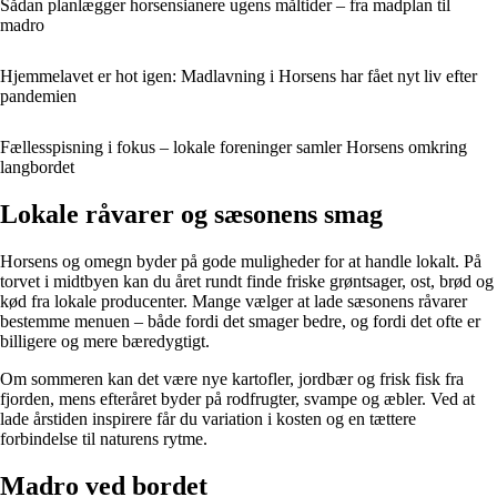
Sådan planlægger horsensianere ugens måltider – fra madplan til
madro
Hjemmelavet er hot igen: Madlavning i Horsens har fået nyt liv efter
pandemien
Fællesspisning i fokus – lokale foreninger samler Horsens omkring
langbordet
Lokale råvarer og sæsonens smag
Horsens og omegn byder på gode muligheder for at handle lokalt. På
torvet i midtbyen kan du året rundt finde friske grøntsager, ost, brød og
kød fra lokale producenter. Mange vælger at lade sæsonens råvarer
bestemme menuen – både fordi det smager bedre, og fordi det ofte er
billigere og mere bæredygtigt.
Om sommeren kan det være nye kartofler, jordbær og frisk fisk fra
fjorden, mens efteråret byder på rodfrugter, svampe og æbler. Ved at
lade årstiden inspirere får du variation i kosten og en tættere
forbindelse til naturens rytme.
Madro ved bordet