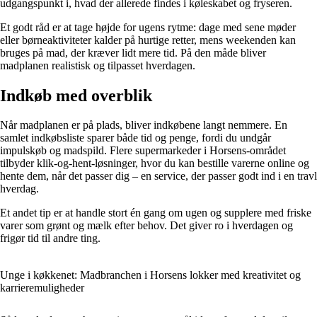
udgangspunkt i, hvad der allerede findes i køleskabet og fryseren.
Et godt råd er at tage højde for ugens rytme: dage med sene møder
eller børneaktiviteter kalder på hurtige retter, mens weekenden kan
bruges på mad, der kræver lidt mere tid. På den måde bliver
madplanen realistisk og tilpasset hverdagen.
Indkøb med overblik
Når madplanen er på plads, bliver indkøbene langt nemmere. En
samlet indkøbsliste sparer både tid og penge, fordi du undgår
impulskøb og madspild. Flere supermarkeder i Horsens-området
tilbyder klik-og-hent-løsninger, hvor du kan bestille varerne online og
hente dem, når det passer dig – en service, der passer godt ind i en travl
hverdag.
Et andet tip er at handle stort én gang om ugen og supplere med friske
varer som grønt og mælk efter behov. Det giver ro i hverdagen og
frigør tid til andre ting.
Unge i køkkenet: Madbranchen i Horsens lokker med kreativitet og
karrieremuligheder