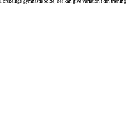
Forskellige gymnastikbolde, der kan give variation i din træning