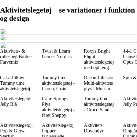
Aktivitetslegetøj – se variationer i funktion
og design
Aktivitets- &
Twist & Learn
Roxys Bright
4-i-1 
rullespejl Birdee
Gamer Nordics
Flight
Chase 
Farvemix
aktivitetslegetøj
Opus 
med ophæng
Cal-a-Pillow
Tummy time
Ocean Life stor
Spin &
Tummy time
aktivitetslegetøj -
Multi-aktivitets
aktivitetslegetøj
Croco, Grøn
plys - Mustard
Aktivitetslegetøj
Calm Springs
Tummy time
Aktivit
Jelly Blå
Plys
aktivitetslegetøj
Jelly P
aktivitetslegetøj -
- Croco Sand
fåret Sheppy
Aktivitetslegetøj,
Aktivitetslegetøj,
Aktivitets-
Aktivit
Pop & Glow
Popper
Dovendyr
Ringtår
Starfish
farvepalette
Origina